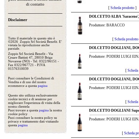
di contatto
[
Scheda prodotto
]
DOLCETTO ALBA 'Saraceno', 
Disclaimer
Produttore: BARACCO
Tutto il materiale in questo sito è
[
Scheda prodotto
©2026 Zoppis Srl Società Benefit. E'
vietata la riproduzione anche
DOLCETTO DOGLIANI, DOCG,
parziale.
Zoppis Srl Società Benefit - Via
Produttore: PODERI LUIGI EI
Cesare Battisti 47, 28010 Briga
Novarese (NO) - Tel. 0322/96151 -
Fax 0322/967721 - P.IVA
01576310039
[
Scheda 
Puoi consultare le Condizioni di
DOLCETTO DOGLIANI, DOCG
Vendita e di uso del nostro
ecommerce a questa
pagina
Produttore: PODERI LUIGI EI
Questo sito utilizza esclusivamente
cookie tecnici e di sessione per
[
Scheda 
migliorare l'esperienza di visita della
nostra clientela
DOLCETTO DOGLIANI Superior
Puoi trovare a questa
pagina
la nostra
cookie policy
Puoi consultare la nostra policy su
Produttore: PODERI LUIGI EI
privacy e trattamento dati visitando
questa
pagina
[
Scheda pr