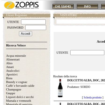
Utenti Registrati
.:
VISITATORE
UTENTE
PASSWORD
Accedi
Ricerca Veloce
UTENTE
Acqua minerale
Alimentari
Altro
Amari
Analcolici
Aperitivi
Risultato della ricerca
Birra
DOLCETTO ALBA, DOC, 2024
Brandy e cognac
Caffe' e bevande calde
Produttore: SORDO
Champagne
Grappe
Liquori dolci e secchi
[
Scheda prodotto
]
Marsala e vermouth
DOLCETTO ALBA, DOC, 2025
Materiale di servizio