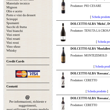
Materiale tecnico
Produttore: PIO CESARE
Mignon
Olio e aceto
Porto e vini da dessert
[
Scheda prodott
Sciroppi
Spumanti
DOLCETTO ALBA 'Michò', DO
Succhi di frutta
Vini bianchi
Produttore: TENUTA LA CROS
Vini esteri
Vini rosati
[
Scheda pr
Vini rossi
Vino sfuso
DOLCETTO ALBA 'Monfalletto' 
Whisky
Produttore: MONTEZEMOLO
Credit Cards
[
Scheda prod
DOLCETTO ALBA 'Rossana', 
Produttore: CERETTO
Contatti
[
Scheda prodotto
]
DOLCETTO ALBA 'Rossana', 
Per informazioni, richieste e
Produttore: CERETTO
suggerimenti,
puoi utilizzare il nostro modulo