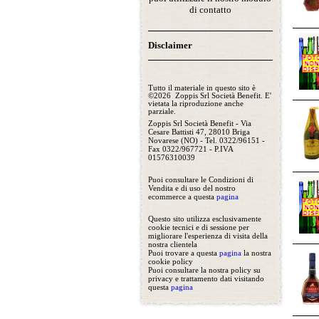
di contatto
Disclaimer
Tutto il materiale in questo sito è
©2026 Zoppis Srl Società Benefit. E'
vietata la riproduzione anche
parziale.
Zoppis Srl Società Benefit - Via
Cesare Battisti 47, 28010 Briga
Novarese (NO) - Tel. 0322/96151 -
Fax 0322/967721 - P.IVA
01576310039
Puoi consultare le Condizioni di
Vendita e di uso del nostro
ecommerce a questa
pagina
Questo sito utilizza esclusivamente
cookie tecnici e di sessione per
migliorare l'esperienza di visita della
nostra clientela
Puoi trovare a questa
pagina
la nostra
cookie policy
Puoi consultare la nostra policy su
privacy e trattamento dati visitando
questa
pagina