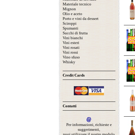
Materiale tecnico
Mignon
Olio e aceto
Porto e vini da dessert
Sciroppi
Spumanti
Succhi di frutta
Vini bianchi
Vini esteri
Vini rosati
Vini rossi
Vino sfuso
Whisky
Credit Cards
Contatti
Per informazioni, richieste e
suggerimenti,
puoi utilizzare il nostro modulo