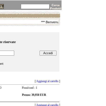
*** Benvenuti su Zoppis.com ***
te riservate
arti
[
Aggiungi al carrello
]
O
Pezzi/conf.: 1
Prezzo: 39,950 EUR
[
Aggiungi al carrello
]