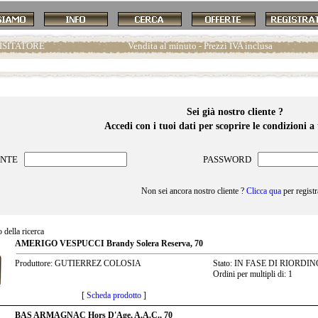
ISITATORE
Vendita al minuto - Prezzi IVA inclusa
Sei già nostro cliente ?
Accedi con i tuoi dati per scoprire le condizioni a 
ENTE
PASSWORD
Non sei ancora nostro cliente ?
Clicca qua
per registr
o della ricerca
AMERIGO VESPUCCI Brandy Solera Reserva, 70
Produttore: GUTIERREZ COLOSIA
Stato: IN FASE DI RIORDIN
Ordini per multipli di: 1
[
Scheda prodotto
]
BAS ARMAGNAC Hors D'Age, A.A.C., 70