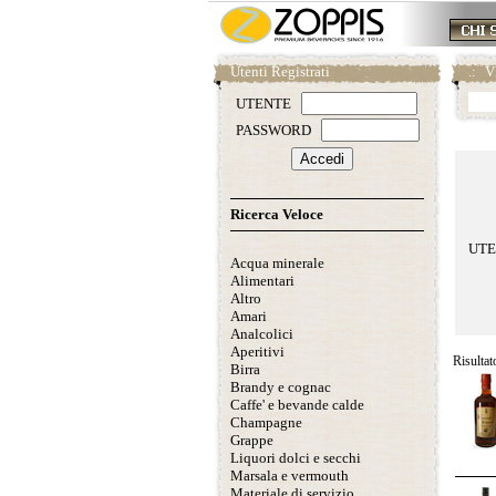
Utenti Registrati
.:
V
UTENTE
PASSWORD
Ricerca Veloce
UT
Acqua minerale
Alimentari
Altro
Amari
Analcolici
Aperitivi
Risultat
Birra
Brandy e cognac
Caffe' e bevande calde
Champagne
Grappe
Liquori dolci e secchi
Marsala e vermouth
Materiale di servizio