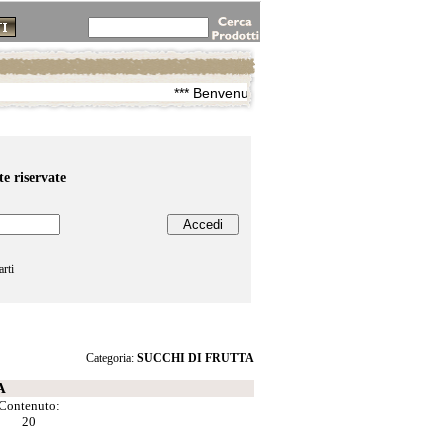
*** Benvenuti su Zoppis.com ***
te riservate
arti
Categoria:
SUCCHI DI FRUTTA
A
Contenuto:
20