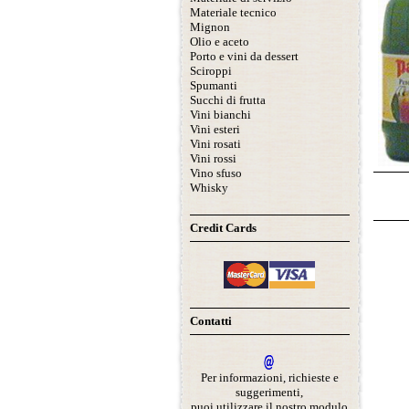
Materiale tecnico
Mignon
Olio e aceto
Porto e vini da dessert
Sciroppi
Spumanti
Succhi di frutta
Vini bianchi
Vini esteri
Vini rosati
Vini rossi
Vino sfuso
Whisky
Credit Cards
Contatti
Per informazioni, richieste e
suggerimenti,
puoi utilizzare il nostro modulo