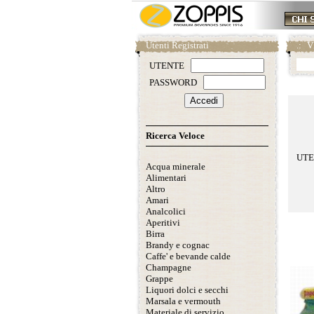
Utenti Registrati
.:
V
UTENTE
PASSWORD
Ricerca Veloce
UT
Acqua minerale
Alimentari
Altro
Amari
Analcolici
Aperitivi
Scheda 
Birra
Brandy e cognac
Caffe' e bevande calde
Champagne
Grappe
Liquori dolci e secchi
Marsala e vermouth
Materiale di servizio