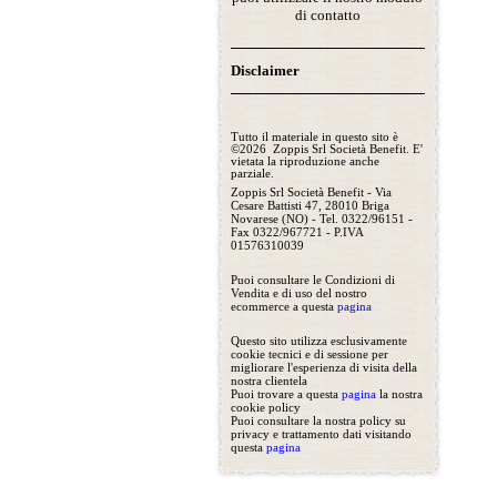
di contatto
Disclaimer
Tutto il materiale in questo sito è
©2026 Zoppis Srl Società Benefit. E'
vietata la riproduzione anche
parziale.
Zoppis Srl Società Benefit - Via
Cesare Battisti 47, 28010 Briga
Novarese (NO) - Tel. 0322/96151 -
Fax 0322/967721 - P.IVA
01576310039
Puoi consultare le Condizioni di
Vendita e di uso del nostro
ecommerce a questa
pagina
Questo sito utilizza esclusivamente
cookie tecnici e di sessione per
migliorare l'esperienza di visita della
nostra clientela
Puoi trovare a questa
pagina
la nostra
cookie policy
Puoi consultare la nostra policy su
privacy e trattamento dati visitando
questa
pagina