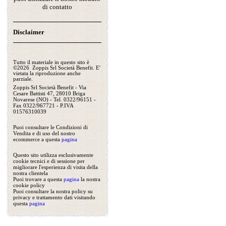
di contatto
Disclaimer
Tutto il materiale in questo sito è
©2026 Zoppis Srl Società Benefit. E'
vietata la riproduzione anche
parziale.
Zoppis Srl Società Benefit - Via
Cesare Battisti 47, 28010 Briga
Novarese (NO) - Tel. 0322/96151 -
Fax 0322/967721 - P.IVA
01576310039
Puoi consultare le Condizioni di
Vendita e di uso del nostro
ecommerce a questa
pagina
Questo sito utilizza esclusivamente
cookie tecnici e di sessione per
migliorare l'esperienza di visita della
nostra clientela
Puoi trovare a questa
pagina
la nostra
cookie policy
Puoi consultare la nostra policy su
privacy e trattamento dati visitando
questa
pagina