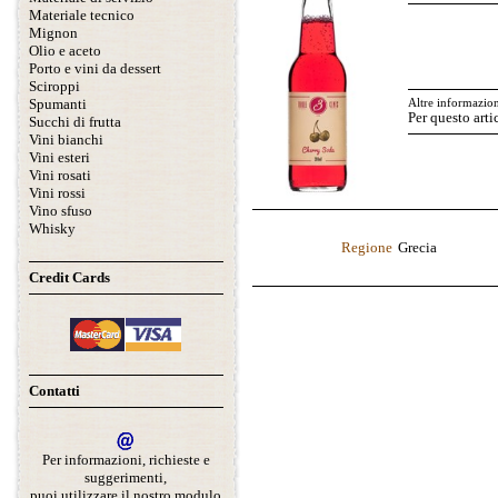
Materiale tecnico
Mignon
Olio e aceto
Porto e vini da dessert
Sciroppi
Spumanti
Altre informazion
Per questo arti
Succhi di frutta
Vini bianchi
Vini esteri
Vini rosati
Vini rossi
Vino sfuso
Whisky
Regione
Grecia
Credit Cards
Contatti
Per informazioni, richieste e
suggerimenti,
puoi utilizzare il nostro modulo