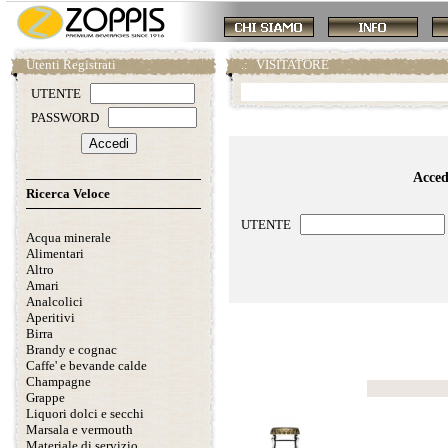
Utenti Registrati
.:
VISITATORE
UTENTE
PASSWORD
Accedi
Ricerca Veloce
UTENTE
Acqua minerale
Alimentari
Altro
Amari
Analcolici
Aperitivi
Scheda prodotto
Birra
Brandy e cognac
Caffe' e bevande calde
Champagne
Grappe
Liquori dolci e secchi
Marsala e vermouth
Materiale di servizio