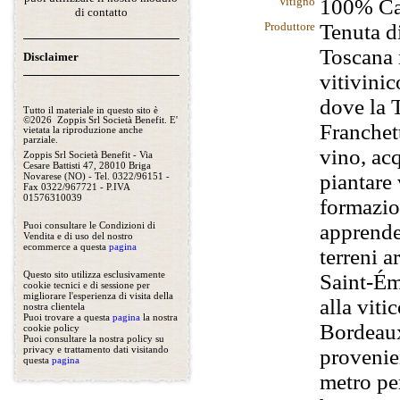
Vitigno
100% Ca
di contatto
Produttore
Tenuta di
Toscana 
Disclaimer
vitivinic
dove la 
Tutto il materiale in questo sito è
©2026 Zoppis Srl Società Benefit. E'
Franchett
vietata la riproduzione anche
parziale.
vino, acq
Zoppis Srl Società Benefit - Via
Cesare Battisti 47, 28010 Briga
piantare 
Novarese (NO) - Tel. 0322/96151 -
Fax 0322/967721 - P.IVA
01576310039
formazio
apprende 
Puoi consultare le Condizioni di
Vendita e di uso del nostro
ecommerce a questa
pagina
terreni a
Saint-Émi
Questo sito utilizza esclusivamente
cookie tecnici e di sessione per
migliorare l'esperienza di visita della
alla viti
nostra clientela
Puoi trovare a questa
pagina
la nostra
Bordeaux
cookie policy
Puoi consultare la nostra policy su
provenie
privacy e trattamento dati visitando
questa
pagina
metro pe