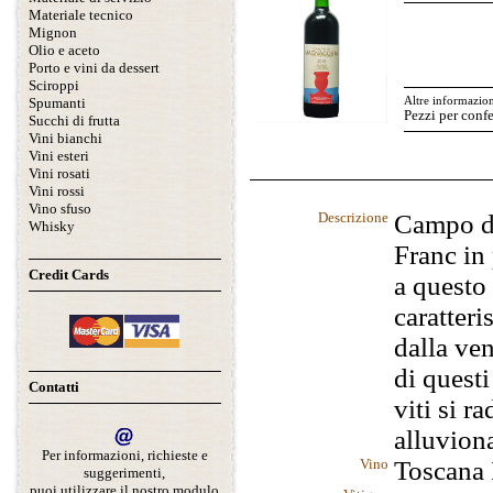
Materiale tecnico
Mignon
Olio e aceto
Porto e vini da dessert
Sciroppi
Spumanti
Altre informazion
Pezzi per conf
Succhi di frutta
Vini bianchi
Vini esteri
Vini rosati
Vini rossi
Vino sfuso
Descrizione
Campo di
Whisky
Franc in
Credit Cards
a questo
caratteri
dalla ve
di questi
Contatti
viti si r
alluviona
Per informazioni, richieste e
Vino
Toscana
suggerimenti,
puoi utilizzare il nostro modulo