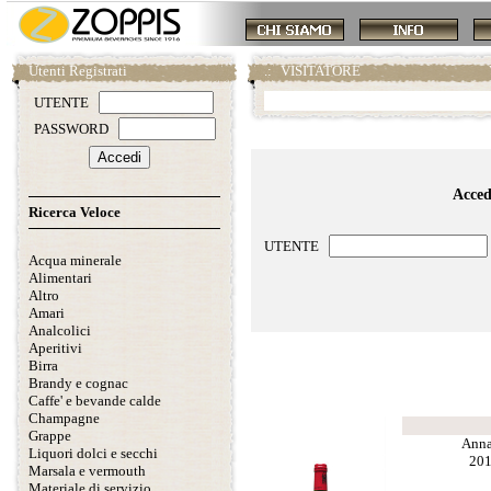
Utenti Registrati
.:
VISITATORE
UTENTE
PASSWORD
Accedi
Ricerca Veloce
UTENTE
Acqua minerale
Alimentari
Altro
Amari
Analcolici
Aperitivi
Scheda prodotto
Birra
Brandy e cognac
Caffe' e bevande calde
Champagne
Grappe
Anna
Liquori dolci e secchi
20
Marsala e vermouth
Materiale di servizio