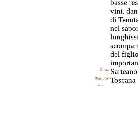
basse re
vini, dan
di Tenut
nel sapor
lunghiss
scomparsa
del figl
important
Zona
Sarteano
Regione
Toscana
Colore
Rosso ru
Profumo
Floreale,
nera, pru
Sapore
Secco, mo
sottobosc
Affinamento
Almeno 6